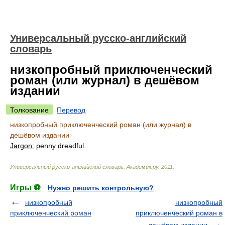
Универсальный русско-английский
словарь
низкопробный приключенческий
роман (или журнал) в дешёвом
издании
Толкование
Перевод
низкопробный приключенческий роман (или журнал) в
дешёвом издании
Jargon:
penny dreadful
Универсальный русско-английский словарь
.
Академик.ру
.
2011
.
Игры ⚽
Нужно решить контрольную?
низкопробный
низкопробный
приключенческий роман
приключенческий роман в